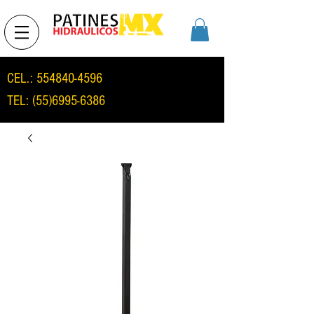
CEL.:
554840-4596
TEL:
(55)6995-6386