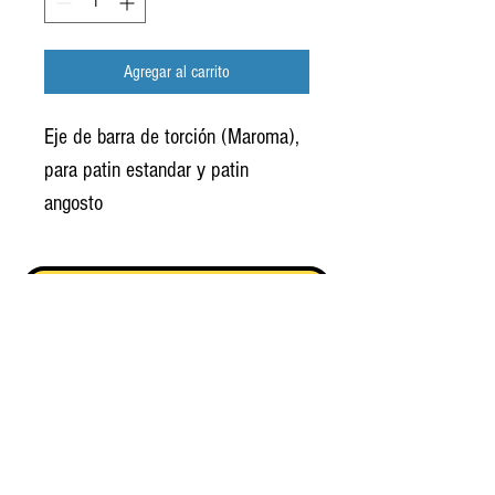
Agregar al carrito
Eje de barra de torción (Maroma),
para patin estandar y patin
angosto
regresar
Manuel acuña 62 Col. Jacarandas
TEL:
(55)6995-6386