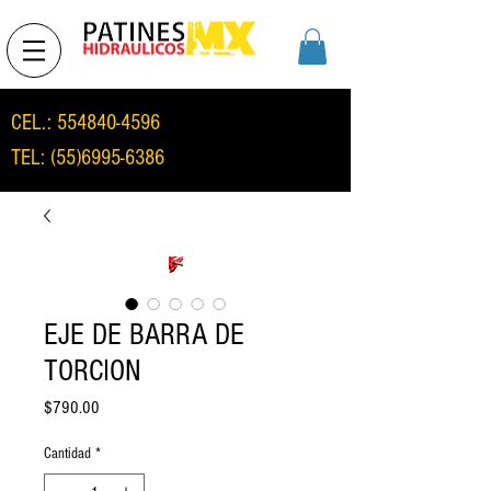
CEL.:
554840-4596
TEL:
(55)6995-6386
EJE DE BARRA DE
TORCION
Precio
$790.00
Cantidad
*