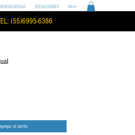
MONTACARGAS
REFACCIONES
More
EL: (55)6995-6386
ual
Agregar al carrito