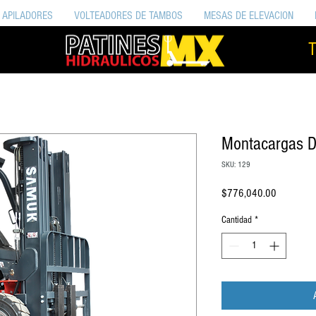
APILADORES
VOLTEADORES DE TAMBOS
MESAS DE ELEVACION
T
Montacargas D
SKU: 129
Precio
$776,040.00
Cantidad
*