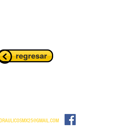
regresar
IDRAULICOSMX25@GMAIL.COM