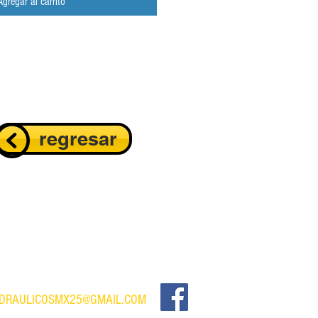
Agregar al carrito
regresar
IDRAULICOSMX25@GMAIL.COM