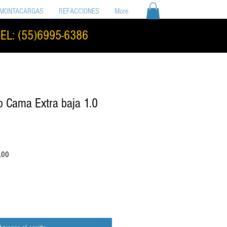
MONTACARGAS
REFACCIONES
More
EL: (55)6995-6386
co Cama Extra baja 1.0
Precio
.00
de
oferta