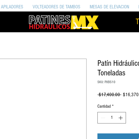
APILADORES
VOLTEADORES DE TAMBOS
MESAS DE ELEVACION
T
Patín Hidráuli
Toneladas
SKU: PXBS10
Precio
 $17,400.00 
$16,370
Cantidad
*