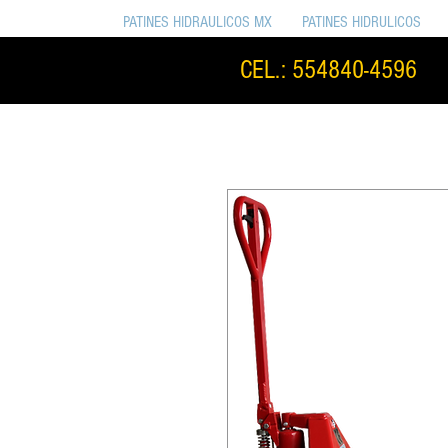
PATINES HIDRAULICOS MX
PATINES HIDRULICOS
CEL.: 554840-4596