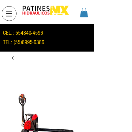
CEL.:
554840-4596
TEL:
(55)6995-6386