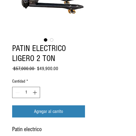
PATIN ELECTRICO
LIGERO 2 TON
Precio
Precio
 $57,000.00 
$49,900.00
de
oferta
Cantidad
*
Agregar al carrito
Patin electrico