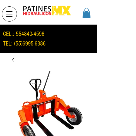
CEL.:
554840-4596
TEL:
(55)6995-6386