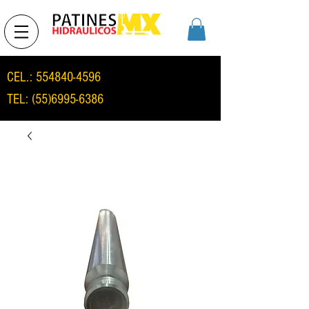
CEL.:
554840-4596
TEL:
(55)6995-6386