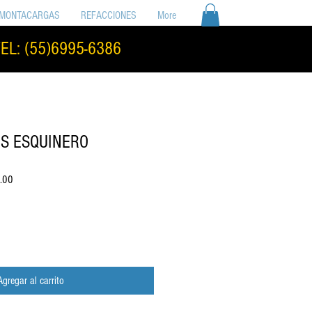
MONTACARGAS
REFACCIONES
More
EL: (55)6995-6386
S ESQUINERO
Precio
.00
de
oferta
Agregar al carrito