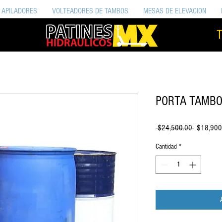
APILADORES
VOLTEADORES DE TAMBOS
MESAS DE ELEVACION
T
PORTA TAMBO
Precio
 $24,500.00 
$18,900
Cantidad
*