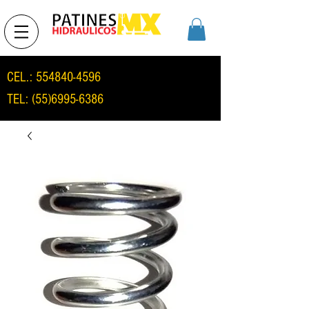
CEL.:
554840-4596
TEL:
(55)6995-6386