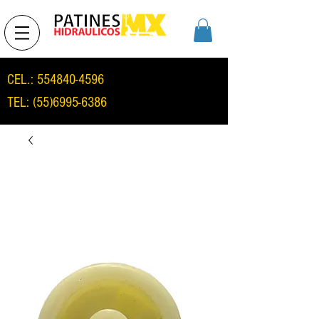
CEL.:
554840-4596
TEL:
(55)6995-6386