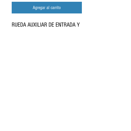
Agregar al carrito
RUEDA AUXILIAR DE ENTRADA Y
SALIDA PARA HORQUILLAS DE
PATIN HIDRÁULICO
regresar
Manuel acuña 62 Col. Jacarandas
TEL:
(55)6995-6386
CEL.:
554840-4596